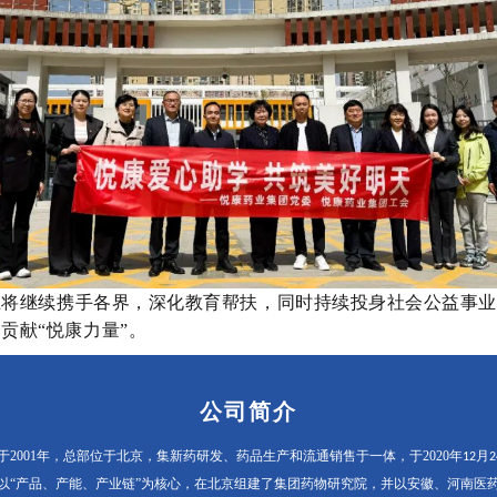
业
将继续携手各界，深化教育帮扶，
同时持续
投身社会公益事
会贡献
“悦康力量”。
公司简介
2001年，总部位于北京，集新药研发、药品生产和流通销售于一体，于2020年
月
12
2
以“产品、产能、产业链”为核心，在北京组建了集团药物研究院，并以安徽、河南医