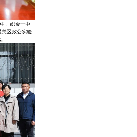
六中、织金一中
星关区致公实验
元。