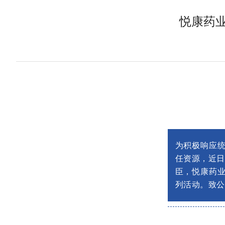
悦康药
为积极响应
任资源，近
臣，悦康药
列活动。致公