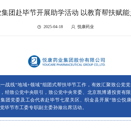
业集团赴毕节开展助学活动 以教育帮扶赋能
2025-04-18
悦康药业
统一战线
“地域+领域”组团式帮扶毕节工作，有效汇聚致公党
日
，
经致公党中央联引，致公党中央常委、北京凯博通投资有限
业集团党委
及
工会代表赴毕节七星关区、织金县开展
“致公悦康
党毕节市工委专职副主委孙潋出席活动。