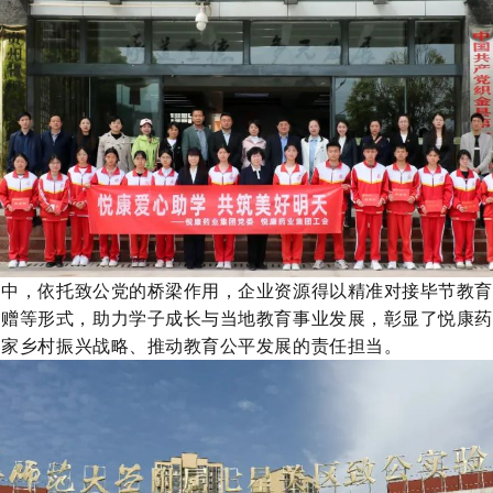
动
中
，
依托
致公党的桥梁作用，企业资源得以精准对接毕节教
捐赠等形式，
助力学子成长与
当地
教育事业发展，彰显了悦康
国家乡村振兴战略、推动教育公平发展
的责任担当。