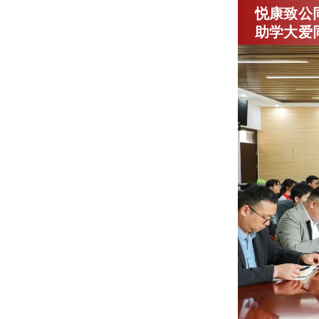
悦康致公
助学大爱