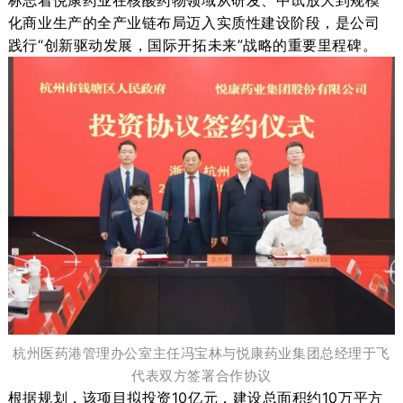
标志着悦康药业在核酸药物领域
从
研发、中试放大到
规模
化商业生产的全产业链布局迈入
实质性建设
阶段
，
是公司
践行
“创新驱动发展，国际开拓未来”战略的重要里程碑。
杭州医药港管理办公室主任冯宝林与悦康药业集团总经理于飞
代表双方签署合作协议
根据规划，该项目拟投资
10亿元，建设总面积约10万平方