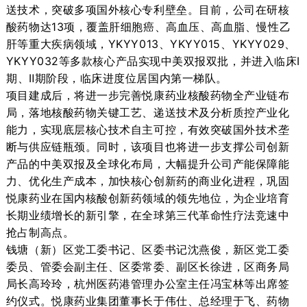
送技术，突破多项国外核心专利壁垒
。
目前
，
公司
在研核
酸药物达
13项，覆盖肝细胞癌、高血压、高血脂、慢性乙
肝等重大疾病领域，YKYY013
、
YKYY015、
YKYY
029、
YKYY032等多款
核心
产品
实现
中美双报双批
，
并
进入临床
Ⅰ
期
、
Ⅱ期阶段，临床进度位居国内第一梯队。
项目建成后，将进一步完善悦康药业核酸药物全产业链布
局，落地核酸药物关键工艺、递送技术及分析质控产业化
能力，实现底层核心技术自主可控，有效突破国外技术垄
断与供应链瓶颈。同时，该项目也将进一步支撑公司创新
产品的中美双报及全球化布局，大幅提升公司产能保障能
力、优化生产成本，加快核心创新药的商业化进程，巩固
悦康药业在国内核酸创新药领域的领先地位，为企业培育
长期业绩增长的新引擎，在全球第三代革命性疗法竞速中
抢占制高点。
钱塘（新）区党工委书记、区委书记沈燕俊，新区党工委
委员、管委会副主任、区委常委、副区长徐进，区商务局
局长高玲玲，杭州医药港管理办公室主任冯宝林等出席签
约仪式。悦康药业集团董事长于伟仕、总经理于飞、药物