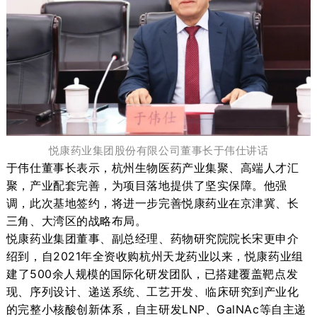
悦康药业集团
股份有限公司
董事长于伟仕
讲话
于伟仕董事长表示，杭州生物医药产业集聚、高端人才汇
聚，产业配套完善，为项目落地提供了坚实保障。他强
调，此次基地签约，将进一步完善悦康药业在京津冀、长
三角、大湾区的战略布局。
悦康药业集团董事、副总经理、药物研究院院长宋更申介
绍到，自
2021年全资收购杭州天龙药业以来，
悦康药业组
建
了
500余人规模的国际化
研发团队，
已
搭建覆盖靶点发
现、序列设计、递送系统、工艺开发、临床研究到产业化
的完整小核酸创新体系
，
自主研发
LNP、GalNAc等自主递