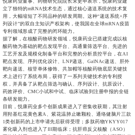
悦康药业董事、药物研究院院长宋更申表示，悦康药业建
立了独特的mRNA技术生态，通过核心递送系统的技术复
用，大幅缩短了不同品种的研发周期。
这种“递送系统+序
列设计”的双自主知识产权架构，使我国在全球mRNA疫苗
专利领域形成了完整的闭环能力。
据了解，在核酸药物研发领域，悦康药业已搭建完成以核
酸药物为基础的靶点发现平台、高通量筛选平台、先进的
工艺开发及规模化制备平台和完整的分析质控平台，在AI
靶点发现、序列优化设计、LNP递送、GalNAc递送、肝外
靶向递送、核苷单体修饰、共加帽等核酸药物底层关键技
术上进行了系统布局，获得了一系列关键技术的专利授
权，并具备了从靶点筛选与确认、序列设计、抗原设计、
药效评价、CMC小试和中试、临床试验到注册申报的全链
条研发能力。
目前，悦康药业多个创新成果进入了密集收获期，其注射
用羟基红花黄色素A、紫花温肺止嗽颗粒、通络健脑片三款
1类创新药的上市申请先后获得受理；
多肽药物YKYY017
雾化吸入剂也进入了III期临床；
抗肝癌反义核酸（ASO）