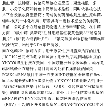
脑血管、抗肿瘤、传染病等核心适应症，聚焦核酸、多
肽、小分子化药和特色中药等技术路线，同时依靠核心技
术平台发展改良型新药；高端仿制药策略则是通过原料药-
辅料-制剂一体化布局，研发具有一定技术壁垒的仿制药。
目前，公司多个在研创新药物进入上市申请阶段。在中药
方面，3款中药1类新药“注射用羟基红花黄色素A”“通络健
脑片”（原“复方银杏叶片”）、“紫花温肺止嗽颗粒”Ⅲ期临床
试验结束，均处于NDA审评阶段。
而在化药和生物药方面，用于原发性肝细胞癌治疗的注射
用CT102已完成IIa期临床试验；用于治疗高胆固醇血症的
YKYY015注射液在美国、中国获批开展临床试验，国内Ⅰ期
临床试验正在进行，是目前国内处在临床阶段的同类
PCSK9 siRNA项目中唯一在美国IND获批的全球潜在Best-
in-class超长效siRNA降脂药物；YKYY017雾化吸入剂用于
治疗冠状病毒感染（如新冠、SARS、引起感冒的冠状病毒
等）的Ⅲ期临床试验即将启动。此外，用于预防带状疱疹的
mRNA疫苗YKYY026注射液、预防呼吸道合胞病毒
（RSV）引起的下呼吸道疾病的mRNA疫苗YKYY025注射