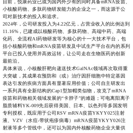
目前，悦康药业已成为国内外少有的同时具备mRNA疫苗、
小核酸药物、多肽药物研发能力的企业之一，而这源于公
司对新技术的投入和追求。
2024年，公司研发投入为4.22亿元，占营业收入的比例达到
11.16%，已建成以核酸药物、多肽药物、高端中药、高端
化药、全流程AI药物研发等为核心的十一大技术平台，包
括小核酸药物和mRNA疫苗研发及中试生产平台在内的系列
平台已投入使用并高效运转，让公司走在生物医药的创新
最前沿。
具体来说，小核酸肝靶向递送技术GalNAc领域再次取得重
大突破，其成果在预防和（或）治疗因肝细胞中特定基因
表达引发的疾病方面具有显著应用价值；公司自主研发出
一系列具有全新结构的Cap1型加帽类似物，攻克了mRNA
疫苗和药物相关领域发展的“卡脖子”的难题；可电离阳离子
脂质辅料YK-009先后获得美国、日本、以色列等多国发明
专利授权，既应用于公司RSV mRNA疫苗YKYY025注射
液、VZV（水痘-带状疱疹病毒）mRNA疫苗YKYY026注
射液等多个管线中，还可以为国内外核酸药物企业大量供