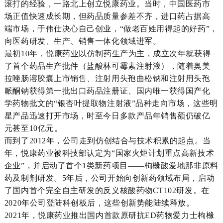
滚打的经验，一路北上创立悦康药业。当时，中国医药市
场正值快速成长期，但药品质量参差不齐，进口药占据高
端市场，于伟仕决心自己创业，“做老百姓用得起的好药”，
向医药研发、生产、销售一体化领域进军。
最初10年，悦康药业以仿制药生产为主，成立次年就获得
了首个药品生产批件（盐酸林可霉素注射液），随着奥美
拉唑肠溶胶囊上市销售、注射用头孢曲松钠和注射用头孢
哌酮钠获得第一批出口药品注册证、国内唯一获得国产化
学药物批文的“银杏叶提取物注射液”品种走向市场，这些明
星产品迅速打开市场，时至今日多款产品年销售额仍破亿
元甚至10亿元。
而到了2012年，公司走到仿创结合与技术积累的起点。当
年，悦康药业被科技部认定为“国家火炬计划重点高新技术
企业”，并启动了首个1类新药项目——枸橼酸爱地那非原料
药及制剂研发。5年后，公司开始向创新药领域布局，启动
了国内首个完全自主研发的反义核酸药物CT102研发。在
2020年公司登陆科创板后，这些创新势能陆续释放。
2021年，悦康药业推出国内首款原研抗ED药物爱力士枸橼