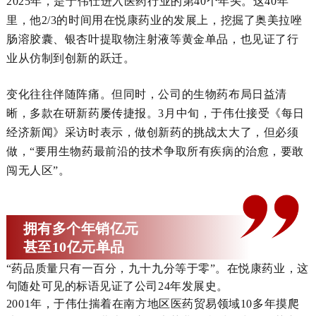
2025年，是于伟仕进入医药行业的第40个年头。这40年
里，他2/3的时间用在悦康药业的发展上，挖掘了奥美拉唑
肠溶胶囊、银杏叶提取物注射液等黄金单品，也见证了行
业从仿制到创新的跃迁。
变化往往伴随阵痛。但同时，公司的生物药布局日益清
晰，多款在研新药屡传捷报。3月中旬，于伟仕接受《每日
经济新闻》采访时表示，做创新药的挑战太大了，但必须
做，“要用生物药最前沿的技术争取所有疾病的治愈，要敢
闯无人区”。
拥有多个年销亿元
甚至10亿元单品
“药品质量只有一百分，九十九分等于零”。在悦康药业，这
句随处可见的标语见证了公司24年发展史。
2001年，于伟仕揣着在南方地区医药贸易领域10多年摸爬