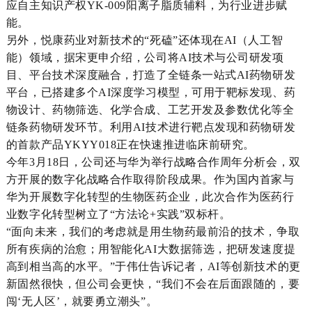
应自主知识产权YK-009阳离子脂质辅料，为行业进步赋
能。
另外，悦康药业对新技术的“死磕”还体现在AI（人工智
能）领域，据宋更申介绍，公司将AI技术与公司研发项
目、平台技术深度融合，打造了全链条一站式AI药物研发
平台，已搭建多个AI深度学习模型，可用于靶标发现、药
物设计、药物筛选、化学合成、工艺开发及参数优化等全
链条药物研发环节。利用AI技术进行靶点发现和药物研发
的首款产品YKYY018正在快速推进临床前研究。
今年3月18日，公司还与华为举行战略合作周年分析会，双
方开展的数字化战略合作取得阶段成果。作为国内首家与
华为开展数字化转型的生物医药企业，此次合作为医药行
业数字化转型树立了“方法论+实践”双标杆。
“面向未来，我们的考虑就是用生物药最前沿的技术，争取
所有疾病的治愈；用智能化AI大数据筛选，把研发速度提
高到相当高的水平。”于伟仕告诉记者，AI等创新技术的更
新固然很快，但公司会更快，“我们不会在后面跟随的，要
闯‘无人区’，就要勇立潮头”。