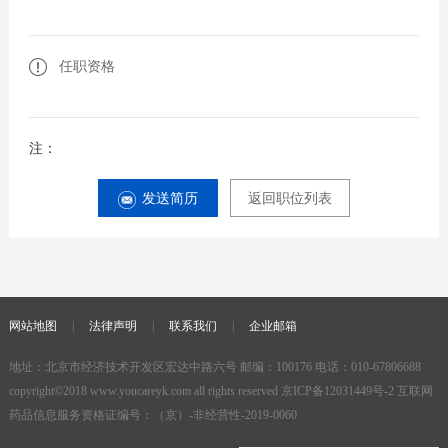
任职资格
注：
发送简历
返回职位列表
网站地图
|
法律声明
|
联系我们
|
企业邮箱
地址：北京市经济技术开发区宏达中路六号 邮编：100176 电话：010-67806688
copyright©2018
www.youcareyk.com
all rights reserved
京ICP备12031449号-2
互联网
药品信息服务资格证编号：（京）-非经营性-2019-0060